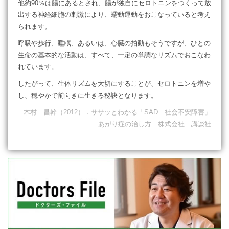
他約90％は腸にあるとされ、腸が独自にセロトニンをつくって放
出する神経細胞の刺激により、蠕動運動をおこなっていると考え
られます。
呼吸や歩行、睡眠、あるいは、心臓の拍動もそうですが、ひとの
生命の基本的な活動は、すべて、一定の単調なリズムでおこなわ
れています。
したがって、生体リズムを大切にすることが、セロトニンを増や
し、穏やかで前向きに生きる秘訣となります。
木村 昌幹（2012）．ササッとわかる「SAD 社会不安障害」
あがり症の治し方 株式会社 講談社