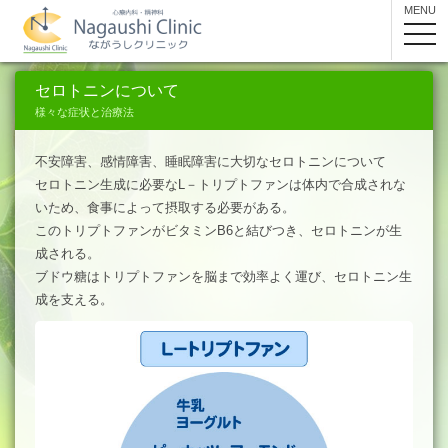
MENU
toggle
navig
セロトニンについて
様々な症状と治療法
不安障害、感情障害、睡眠障害に大切なセロトニンについて
セロトニン生成に必要なL－トリプトファンは体内で合成されな
いため、食事によって摂取する必要がある。
このトリプトファンがビタミンB6と結びつき、セロトニンが生
成される。
ブドウ糖はトリプトファンを脳まで効率よく運び、セロトニン生
成を支える。