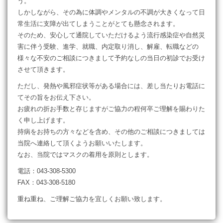
う。
しかしながら、その為に体調やメンタルの不調が大きくなって日
常生活に支障が出てしまうことがとても懸念されます。
そのため、安心して通院していただけるよう流行感染症や自然災
害に伴う受験、進学、就職、内定取り消し、解雇、転職などの
様々な不安のご相談につきまして予約なしの当日の初診でお受け
させて頂きます。
ただし、発熱や風邪症状等がある場合には、差し当たりお電話に
てその旨をお伝え下さい。
お疲れの折お手数と存じますがご協力の程何卒ご理解を賜わりた
く申し上げます。
持病をお持ちの方々などを含め、その他のご相談につきましては
当院へ連絡して頂くようお願いいたします。
なお、当院ではマスクの着用を原則とします。
電話：043-308-5300
FAX：043-308-5180
重ね重ね、ご理解ご協力を宜しくお願い致します。