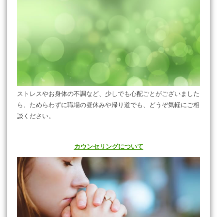
物価対応料加算に関するお知らせ
当院では、診療報酬制度に基づき「物価対応料加算」（領収書そ
の他に加算2点）を算定しております。
この加算は、近年の光熱費や医療材料費等の物価上昇に対応し、
地域医療の提供体制を維持するために設けられたものです。
ご来院（ご利用）の皆さまにはご理解とご協力をお願いいたしま
す。
算定開始日：令和8年6月1日
ストレスやお身体の不調など、少しでも心配ごとがございました
2026年6月1日
ら、ためらわずに職場の昼休みや帰り道でも、どうぞ気軽にご相
7月の休診日
談ください。
7/5（日）、7/9（木）、7/15（水）、7/19(日)、7/20（月）、7/23
(木)、7/28(火)
カウンセリングについて
休診とさせていただきます。
ご不便をお掛けしますがよろしくお願いいたします。