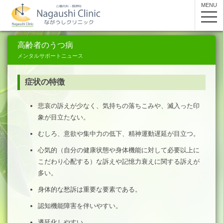
MENU
toggle
navig
高齢者のうつ病
メンタルサポートニュース
症状の特徴
悲哀の訴えが少なく、気持ちの落ちこみや、滅入った印
象が目立たない。
むしろ、意欲や集中力の低下、精神運動遅延が目立つ。
心気的（自分の健康状態や身体機能に対して必要以上に
こだわり心配する）な訴えや記憶力衰えに関する訴えが
多い。
身体的な愁訴は重要な要素である。
認知機能障害を伴いやすい。
遷延化しやすい。