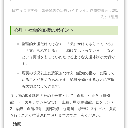
日本うつ病学会 気分障害の治療ガイドライン作成委員会，201
3より引用
心理・社会的支援のポイント
物理的支援だけではなく 「気にかけてもらっている」
「支えられている」 「助けてもらっている」 など
という実感をもっていただけるような支援体制が大切で
す。
現実の状況以上に悲観的な考え（認知の歪み）に陥って
いることが多くみられます。認識を修正するなどの支援
も大切となってきます。
うつ病の鑑別診断のための検査として、血算、生化学（肝機
能 ・ カルシウムを含む）、血糖、甲状腺機能、ビタミンB1
2、葉酸、血清梅毒、胸部X線、心電図、頭部CTスキャン、脳波
を行うことが推奨されておりますのでご一考ください。
治療