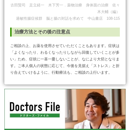
古田賢司 足立経一 木下芳一．薬物治療 身体面の治療 佐々
木大輔（編）
過敏性腸症候群 脳と腸の対話を求めて 中山書店 108-115
治療方法とその後の注意点
ご相談の上、お薬を使用させていただくこともあります。症状は
「よくなったり、わるくなったりしながら回復していくことが多
い」ため、症状に一喜一憂しないことが、なにより大切となりま
す。ご本人個人の状態に応じて、今後を見据え「ストレス」と折
り合えていけるように、行動療法も、ご相談の上行います。