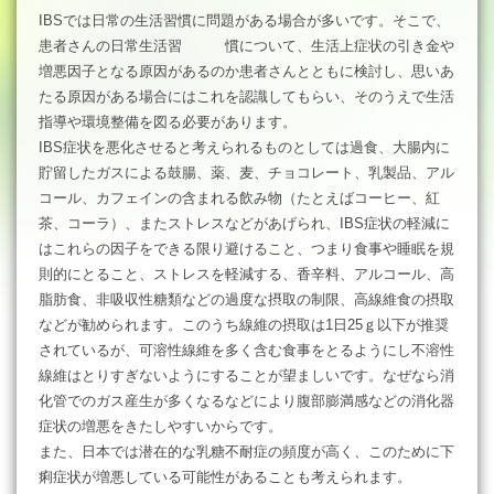
IBSでは日常の生活習慣に問題がある場合が多いです。そこで、
患者さんの日常生活習 慣について、生活上症状の引き金や
増悪因子となる原因があるのか患者さんとともに検討し、思いあ
たる原因がある場合にはこれを認識してもらい、そのうえで生活
指導や環境整備を図る必要があります。
IBS症状を悪化させると考えられるものとしては過食、大腸内に
貯留したガスによる鼓腸、薬、麦、チョコレート、乳製品、アル
コール、カフェインの含まれる飲み物（たとえばコーヒー、紅
茶、コーラ）、またストレスなどがあげられ、IBS症状の軽減に
はこれらの因子をできる限り避けること、つまり食事や睡眠を規
則的にとること、ストレスを軽減する、香辛料、アルコール、高
脂肪食、非吸収性糖類などの過度な摂取の制限、高線維食の摂取
などが勧められます。このうち線維の摂取は1日25ｇ以下が推奨
されているが、可溶性線維を多く含む食事をとるようにし不溶性
線維はとりすぎないようにすることが望ましいです。なぜなら消
化管でのガス産生が多くなるなどにより腹部膨満感などの消化器
症状の増悪をきたしやすいからです。
また、日本では潜在的な乳糖不耐症の頻度が高く、このために下
痢症状が増悪している可能性があることも考えられます。