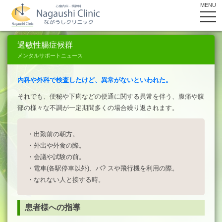
MENU
toggle
navig
過敏性腸症候群
メンタルサポートニュース
内科や外科で検査したけど、異常がないといわれた。
それでも、便秘や下痢などの便通に関する異常を伴う、腹痛や腹
部の様々な不調が一定期間多くの場合繰り返されます。
・出勤前の朝方。
・外出や外食の際。
・会議や試験の前。
・電車(各駅停車以外)、バ? スや飛行機を利用の際。
・なれない人と接する時。
患者様への指導