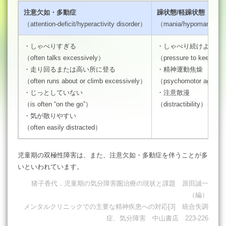
注意欠如・多動症
躁状態/軽躁状態
（attention-deficit/hyperactivity disorder）
（mania/hypomania）
・しゃべりすぎる
・しゃべり続けようと
（often talks excessively）
（pressure to keep tal
・走り回るまたは高い所に登る
・精神運動焦燥
（often runs about or climb excessively）
（psychomotor agitati
・じっとしていない
・注意散漫
（is often “on the go”）
（distractibility）
・気が散りやすい
（often easily distracted）
児童期の双極性障害は、また、注意欠如・多動症を伴うことが多
いといわれています。
猪子香代．児童期の気分障害圏治療の現状と課題 原田誠一
（編）
メンタルクリニックでの主要な精神疾患への対応[3] 統合失調
症、気分障害 中山書店 223-226