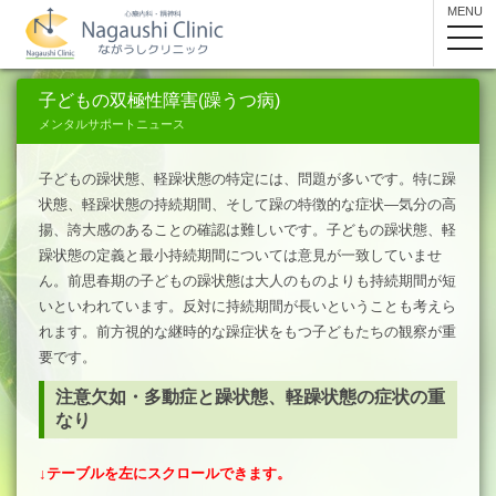
MENU
toggle
navig
子どもの双極性障害(躁うつ病)
メンタルサポートニュース
子どもの躁状態、軽躁状態の特定には、問題が多いです。特に躁
状態、軽躁状態の持続期間、そして躁の特徴的な症状―気分の高
揚、誇大感のあることの確認は難しいです。子どもの躁状態、軽
躁状態の定義と最小持続期間については意見が一致していませ
ん。前思春期の子どもの躁状態は大人のものよりも持続期間が短
いといわれています。反対に持続期間が長いということも考えら
れます。前方視的な継時的な躁症状をもつ子どもたちの観察が重
要です。
注意欠如・多動症と躁状態、軽躁状態の症状の重
なり
↓テーブルを左にスクロールできます。